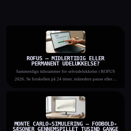
ROFUS — MIDLERTIDIG ELLER
PERMANENT UDELUKKELSE?
Sammenlign tidsrammer for selvudelukkelse i ROFUS
2026. Se forskellen på 24 timer, måneders pause eller…
MONTE CARLO-SIMULERING — FODBOLD-
SÆSONER GENNEMSPILLET TUSIND GANGE