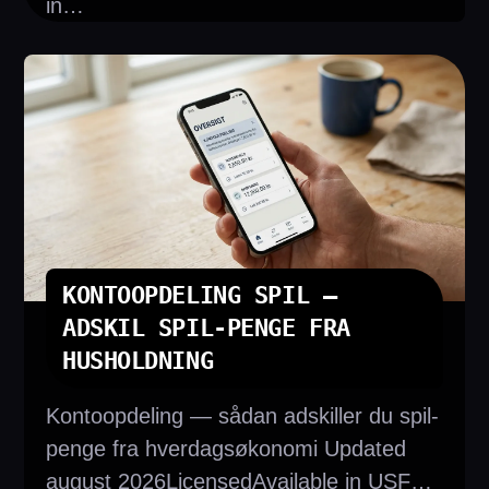
in…
KONTOOPDELING SPIL —
ADSKIL SPIL-PENGE FRA
HUSHOLDNING
Kontoopdeling — sådan adskiller du spil-
penge fra hverdagsøkonomi Updated
august 2026LicensedAvailable in USFast