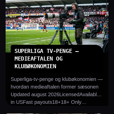
SUPERLIGA TV-PENGE —
MEDIEAFTALEN OG
KLUBØKONOMIEN
Superliga-tv-penge og klubøkonomien —
hvordan medieaftalen former sæsonen
Updated august 2026LicensedAvailable
in USFast payouts18+18+ Only…