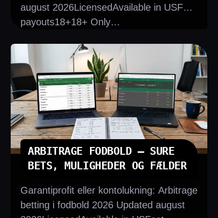
august 2026LicensedAvailable in USFast
payouts18+18+ Only…
ARBITRAGE FODBOLD — SURE
BETS, MULIGHEDER OG FÆLDER
Garantiprofit eller kontolukning: Arbitrage
betting i fodbold 2026 Updated august