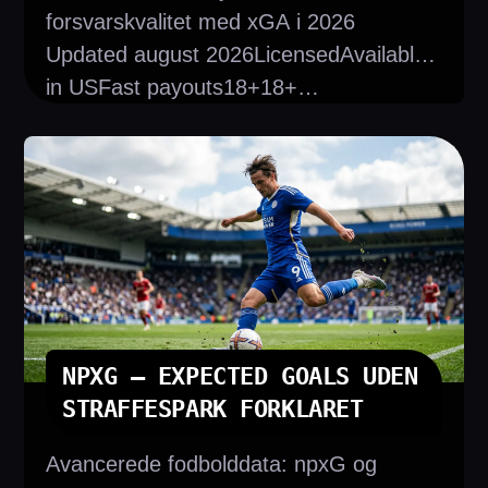
forsvarskvalitet med xGA i 2026
Updated august 2026LicensedAvailable
in USFast payouts18+18+…
NPXG — EXPECTED GOALS UDEN
STRAFFESPARK FORKLARET
Avancerede fodbolddata: npxG og