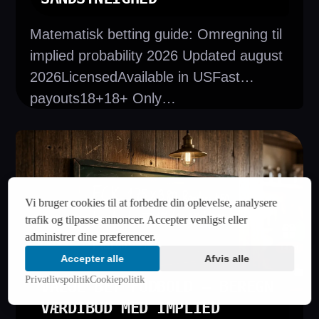
Matematisk betting guide: Omregning til
implied probability 2026 Updated august
2026LicensedAvailable in USFast
payouts18+18+ Only…
Vi bruger cookies til at forbedre din oplevelse, analysere
trafik og tilpasse annoncer. Accepter venligst eller
administrer dine præferencer.
14:42
Accepter alle
Afvis alle
Privatlivspolitik
Cookiepolitik
VALUE BET FODBOLD — BEREGN
VÆRDIBUD MED IMPLIED