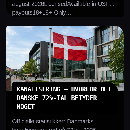
august 2026LicensedAvailable in USFast
payouts18+18+ Only…
KANALISERING — HVORFOR DET
DANSKE 72%-TAL BETYDER
NOGET
Officielle statistikker: Danmarks