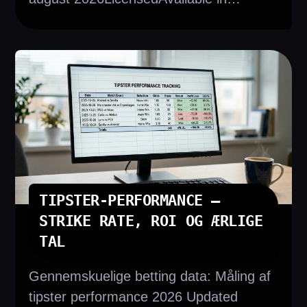
TIPSTER-PERFORMANCE —
STRIKE RATE, ROI OG ÆRLIGE
TAL
Gennemskuelige betting data: Måling af
tipster performance 2026 Updated