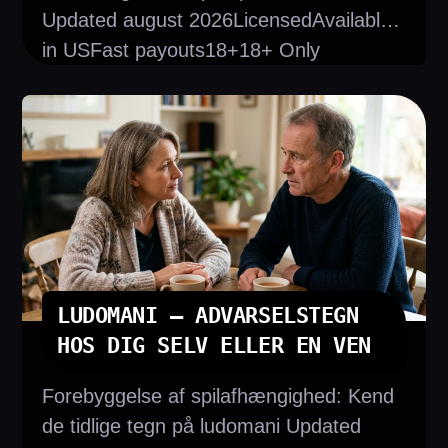
Updated august 2026LicensedAvailable
in USFast payouts18+18+ Only
IndholdsfortegnelseLovpligtig…
LUDOMANI — ADVARSELSTEGN
HOS DIG SELV ELLER EN VEN
Forebyggelse af spilafhængighed: Kend
de tidlige tegn på ludomani Updated