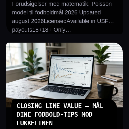
Forudsigelser med matematik: Poisson
model til fodboldmål 2026 Updated
august 2026LicensedAvailable in USFast
payouts18+18+ Only…
CLOSING LINE VALUE — MÅL
DINE FODBOLD-TIPS MOD
LUKKELINEN