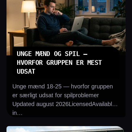
UNGE MÆND OG SPIL —
HVORFOR GRUPPEN ER MEST
UDSAT
Unge mænd 18-25 — hvorfor gruppen
er særligt udsat for spilproblemer
Updated august 2026LicensedAvailable
in…